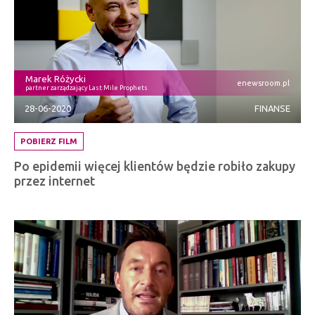
Marek Różycki
enewsroom.pl
partner zarządzający Last Mile Prophets
28-06-2020
FINANSE
POBIERZ FILM
Po epidemii więcej klientów będzie robiło zakupy
przez internet