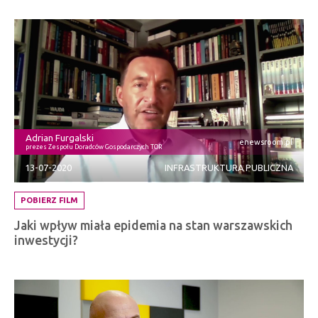
Adrian Furgalski
enewsroom.pl
prezes Zespołu Doradców Gospodarczych TOR
13-07-2020
INFRASTRUKTURA PUBLICZNA
POBIERZ FILM
Jaki wpływ miała epidemia na stan warszawskich
inwestycji?