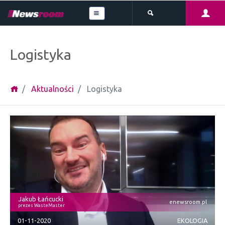
Logistyka
Aktualności
Logistyka
Jakub Łańcucki
enewsroom.pl
prezes WasteMaster
01-11-2020
EKOLOGIA