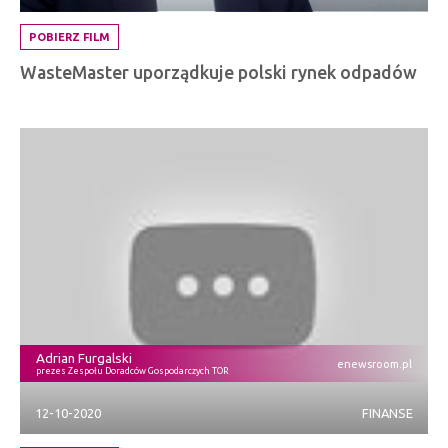
POBIERZ FILM
WasteMaster uporządkuje polski rynek odpadów
Adrian Furgalski
enewsroom.pl
prezes Zespołu Doradców Gospodarczych TOR
12-10-2020
FINANSE