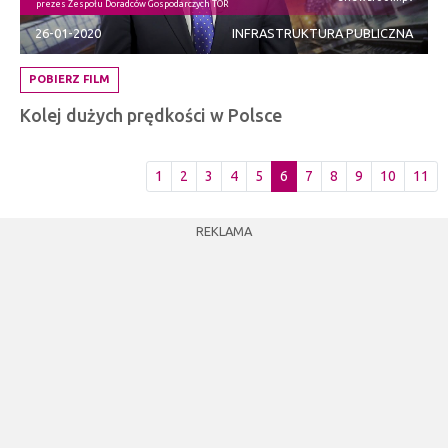
prezes Zespołu Doradców Gospodarczych TOR
26-01-2020
INFRASTRUKTURA PUBLICZNA
POBIERZ FILM
Kolej dużych prędkości w Polsce
1
2
3
4
5
6
7
8
9
10
11
REKLAMA