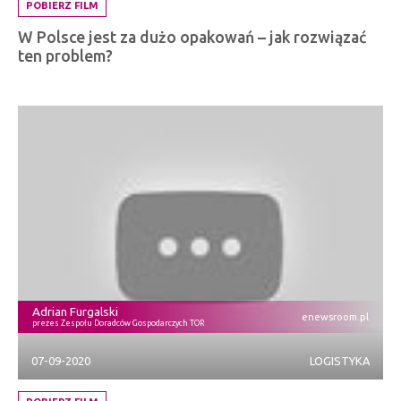
POBIERZ FILM
W Polsce jest za dużo opakowań – jak rozwiązać
ten problem?
Adrian Furgalski
enewsroom.pl
prezes Zespołu Doradców Gospodarczych TOR
07-09-2020
LOGISTYKA