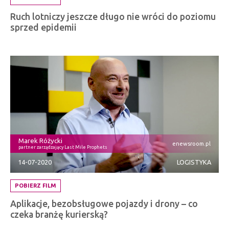
Ruch lotniczy jeszcze długo nie wróci do poziomu
sprzed epidemii
Marek Różycki
enewsroom.pl
partner zarządzający Last Mile Prophets
14-07-2020
LOGISTYKA
POBIERZ FILM
Aplikacje, bezobsługowe pojazdy i drony – co
czeka branżę kurierską?