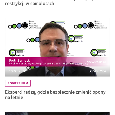
restrykcji w samolotach
Piotr Sarnecki
enewsroom.pl
dyrektor generalny Polskiego Związku Przemysłu Oponiarskiego (PZPO)
19-05-2020
LOGISTYKA
POBIERZ FILM
Eksperci radzą, gdzie bezpiecznie zmienić opony
na letnie