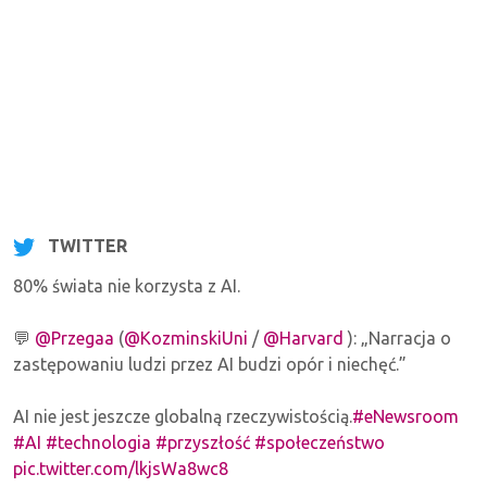
TWITTER
80% świata nie korzysta z AI.
💬
@Przegaa
(
@KozminskiUni
/
@Harvard
): „Narracja o
zastępowaniu ludzi przez AI budzi opór i niechęć.”
AI nie jest jeszcze globalną rzeczywistością.
#eNewsroom
#AI
#technologia
#przyszłość
#społeczeństwo
pic.twitter.com/lkjsWa8wc8