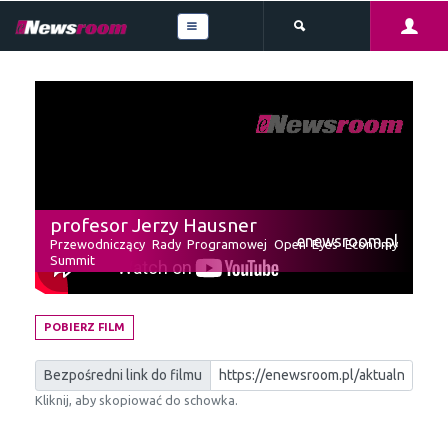
profesor Jerzy Hausner
enewsroom.pl
Przewodniczący Rady Programowej Open Eyes Economy
Summit
POBIERZ FILM
Bezpośredni link do filmu
Kliknij, aby skopiować do schowka.