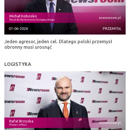
Michał Kobosko
enewsroom.pl
Poseł do Parlamentu Europejskiego
01-06-2026
PRZEMYSŁ
Jeden agresor, jeden cel. Dlatego polski przemysł
obronny musi urosnąć
LOGISTYKA
Rafał Brzoska
enewsroom.pl
Prezes InPost