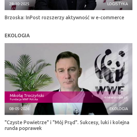
28-10-2025
LOGISTYKA
Brzoska: InPost rozszerzy aktywność w e-commerce
EKOLOGIA
Mikołaj Troczyński
enewsroom.pl
Fundacja WWF Polska
08-05-2026
EKOLOGIA
"Czyste Powietrze" i "Mój Prąd". Sukcesy, luki i kolejna
runda poprawek