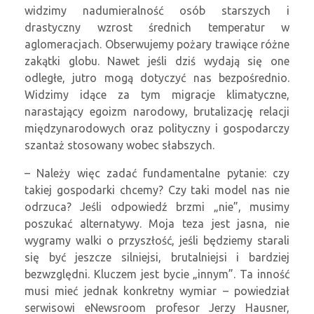
widzimy nadumieralność osób starszych i
drastyczny wzrost średnich temperatur w
aglomeracjach. Obserwujemy pożary trawiące różne
zakątki globu. Nawet jeśli dziś wydają się one
odległe, jutro mogą dotyczyć nas bezpośrednio.
Widzimy idące za tym migracje klimatyczne,
narastający egoizm narodowy, brutalizację relacji
międzynarodowych oraz polityczny i gospodarczy
szantaż stosowany wobec słabszych.
– Należy więc zadać fundamentalne pytanie: czy
takiej gospodarki chcemy? Czy taki model nas nie
odrzuca? Jeśli odpowiedź brzmi „nie”, musimy
poszukać alternatywy. Moja teza jest jasna, nie
wygramy walki o przyszłość, jeśli będziemy starali
się być jeszcze silniejsi, brutalniejsi i bardziej
bezwzględni. Kluczem jest bycie „innym”. Ta inność
musi mieć jednak konkretny wymiar – powiedział
serwisowi eNewsroom profesor Jerzy Hausner,