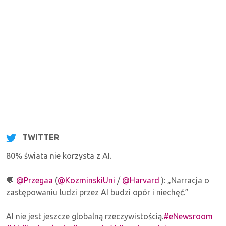
TWITTER
80% świata nie korzysta z AI.
💬
@Przegaa
(
@KozminskiUni
/
@Harvard
): „Narracja o
zastępowaniu ludzi przez AI budzi opór i niechęć.”
AI nie jest jeszcze globalną rzeczywistością.
#eNewsroom