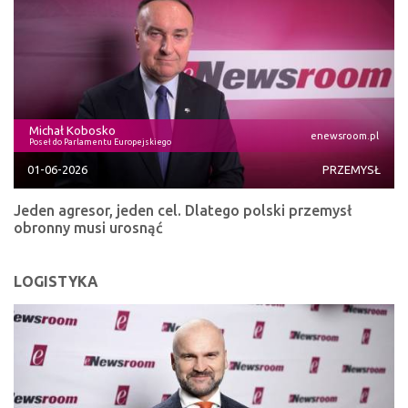
Michał Kobosko
enewsroom.pl
Poseł do Parlamentu Europejskiego
01-06-2026
PRZEMYSŁ
Jeden agresor, jeden cel. Dlatego polski przemysł
obronny musi urosnąć
LOGISTYKA