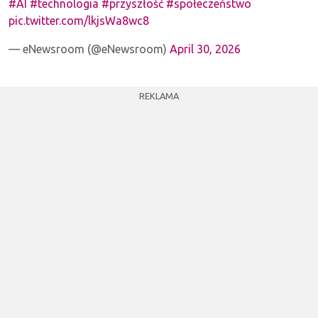
#AI
#technologia
#przyszłość
#społeczeństwo
pic.twitter.com/lkjsWa8wc8
— eNewsroom (@eNewsroom)
April 30, 2026
REKLAMA