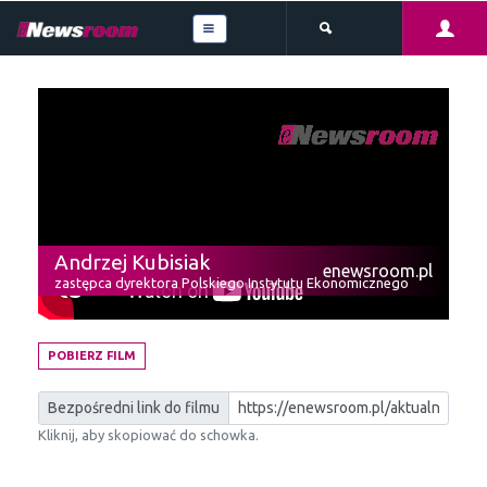
Andrzej Kubisiak
enewsroom.pl
zastępca dyrektora Polskiego Instytutu Ekonomicznego
POBIERZ FILM
Bezpośredni link do filmu
Kliknij, aby skopiować do schowka.