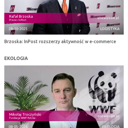
Rafał Brzoska
enewsroom.pl
Prezes InPost
28-10-2025
LOGISTYKA
Brzoska: InPost rozszerzy aktywność w e-commerce
EKOLOGIA
Mikołaj Troczyński
enewsroom.pl
Fundacja WWF Polska
08-05-2026
EKOLOGIA